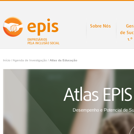
epis
Sobre Nós
Ger
de Suc
1.º
EMPRESÁRIOS
PELA INCLUSÃO SOCIAL
Início
/ Agenda de Investigação /
Atlas da Educação
Atlas EPI
Desempenho e Potencial de Su