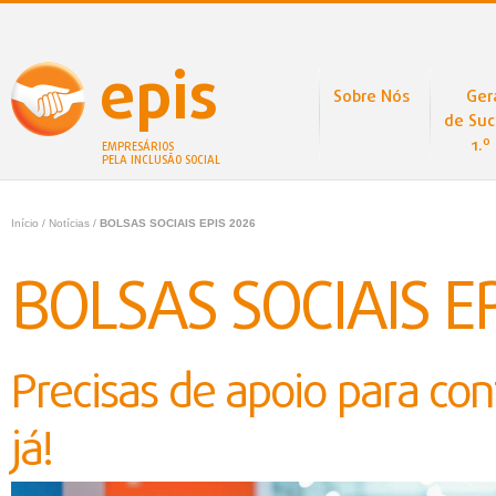
epis
Sobre Nós
Ger
de Suc
1.º
EMPRESÁRIOS
PELA INCLUSÃO SOCIAL
Início
/
Notícias
/
BOLSAS SOCIAIS EPIS 2026
BOLSAS SOCIAIS EP
Precisas de apoio para con
já!