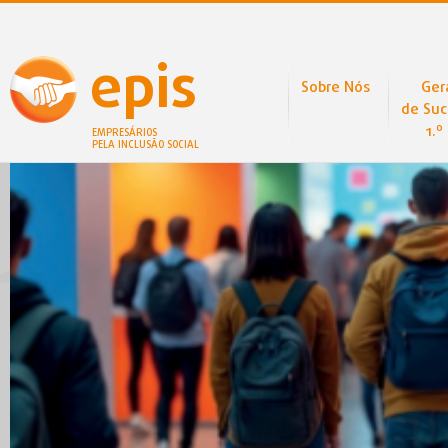
epis
Sobre Nós
Ger
de Suc
1.º
EMPRESÁRIOS
PELA INCLUSÃO SOCIAL