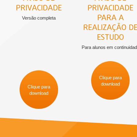
PRIVACIDADE
PRIVACIDADE
PARA A
Versão completa
REALIZAÇÃO D
ESTUDO
Para alunos em continuida
Clique para
download
Clique para
download